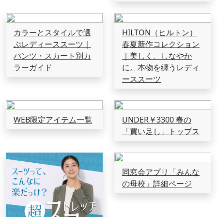
カラーとスタイルで選
HILTON（ヒルトン）
ぶレディーススーツ｜
春夏新作コレクション
パンツ・スカート別カ
｜美しく、しなやか
ラーガイド
に。本物を纏うレディ
ーススーツ
WEB限定アイテム一覧
UNDER￥3300 春の
「買い足し」トップス
同窓会アプリ「みんな
の母校」詳細ページ