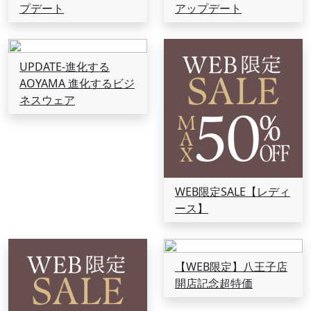
プデート
アップデート
UPDATE-進化する
AOYAMA 進化するビジ
ネスウェア
WEB限定SALE【レディ
ース】
【WEB限定】八王子店
開店記念超特価