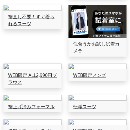
裾直し不要！すぐ着ら
れるスーツ
似合うかお試し試着カ
メラ
WEB限定 ALL2,990円ブ
WEB限定メンズ
ラウス
裾上げ済みフォーマル
転職スーツ