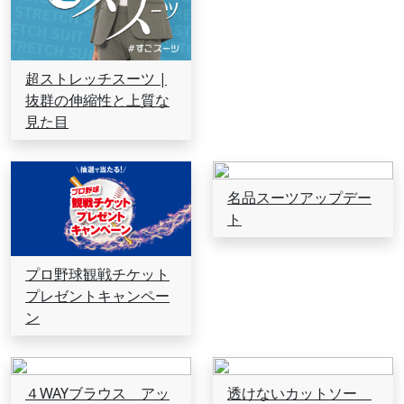
超ストレッチスーツ |
抜群の伸縮性と上質な
見た目
名品スーツアップデー
ト
プロ野球観戦チケット
プレゼントキャンペー
ン
４WAYブラウス アッ
透けないカットソー