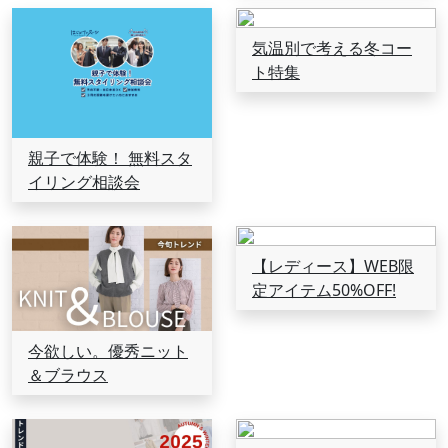
気温別で考える冬コー
ト特集
親子で体験！ 無料スタ
イリング相談会
【レディース】WEB限
定アイテム50%OFF!
今欲しい。優秀ニット
＆ブラウス