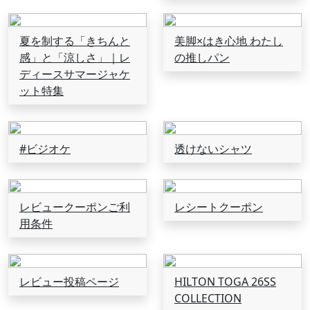
夏を制する「きちんと
美脚×はき心地 わたし
感」と「涼しさ」｜レ
の推しパン
ディースサマージャケ
ット特集
#ビジオケ
透けないシャツ
レビュークーポンご利
レシートクーポン
用条件
レビュー投稿ページ
HILTON TOGA 26SS
COLLECTION