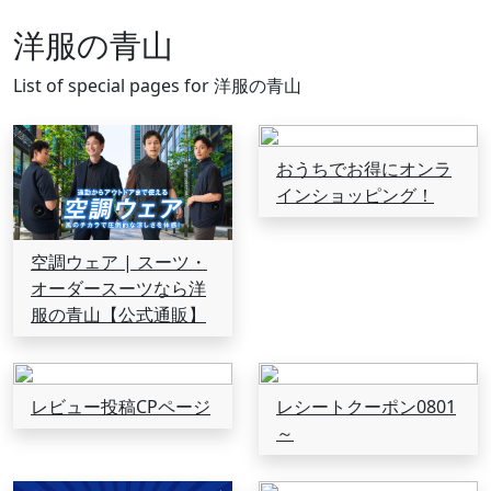
洋服の青山
List of special pages for 洋服の青山
おうちでお得にオンラ
インショッピング！
空調ウェア | スーツ・
オーダースーツなら洋
服の青山【公式通販】
レビュー投稿CPページ
レシートクーポン0801
～