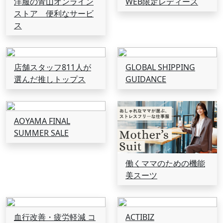
洋服の青山オンライン
WEB限定レディース
ストア 便利なサービ
ス
店舗スタッフ811人が
GLOBAL SHIPPING
選んだ推しトップス
GUIDANCE
AOYAMA FINAL
SUMMER SALE
働くママのための機能
美スーツ
血行改善・疲労軽減 コ
ACTIBIZ