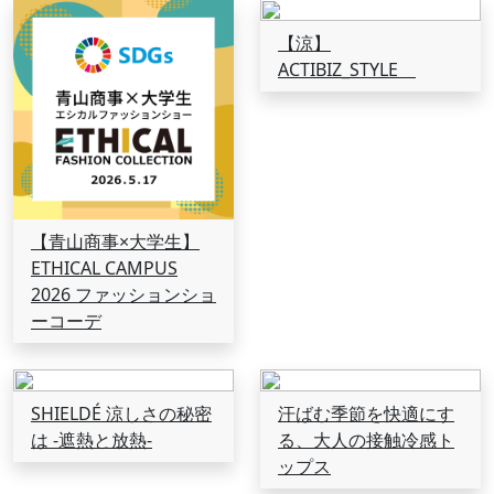
【涼】
ACTIBIZ_STYLE
【青山商事×大学生】
ETHICAL CAMPUS
2026 ファッションショ
ーコーデ
SHIELDÉ 涼しさの秘密
汗ばむ季節を快適にす
は -遮熱と放熱-
る、大人の接触冷感ト
ップス