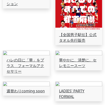
ション
【全国男子駅伝】公式
タオル先行販売
ハレの日に「華」をプ
華やかに、清楚に。セ
ラス フォーマルアク
レモニースーツ
セサリー
週替わりcoming soon
LADIES' PARTY
FORMAL