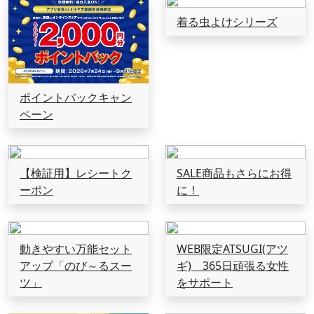
着る虫よけシリーズ
ポイントバックキャン
ペーン
【検証用】レシートク
SALE商品もさらにお得
ーポン
に！
動きやすい万能セット
WEB限定ATSUGI(アツ
アップ「のび～るスー
ギ) 365日頑張る女性
ツ」
をサポート