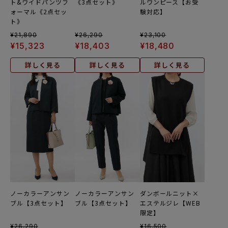
ト&ワイドパンツフ
《3点セット》
ルワンピース【お受
ォーマル《2点セッ
験対応】
ト》
¥
21,890
¥
26,290
¥
23,100
¥
15,323
¥
18,403
¥
18,480
詳しく見る
詳しく見る
詳しく見る
ノーカラーアンサン
ノーカラーアンサン
ダンボールニット×
ブル【3点セット】
ブル【3点セット】
エステルジレ【WEB
限定】
¥
26,290
¥
16,500