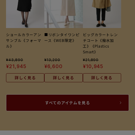
ショールカラーアン
ビッグカラートレン
■リボンタイワンピ
サンブル《フォーマ
チコート《撥水加
ース《WEB限定》
ル》
工》《Plastics
Smart》
¥
43,890
¥
13,200
¥
21,890
¥
21,945
¥
6,600
¥
10,945
詳しく見る
詳しく見る
詳しく見る
すべてのアイテムを見る