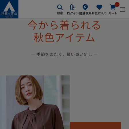
ログイン
店舗検索
お気に入り
カート
検索
今から着られる
秋色アイテム
― 季節をまたぐ、賢い買い足し ―