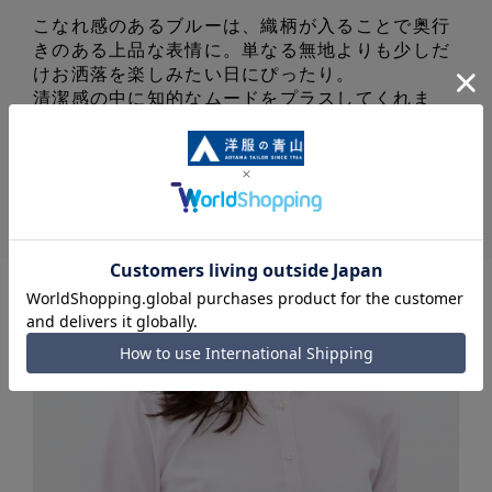
こなれ感のあるブルーは、織柄が入ることで奥行
きのある上品な表情に。単なる無地よりも少しだ
けお洒落を楽しみたい日にぴったり。
清潔感の中に知的なムードをプラスしてくれま
す。
レギュラーカラーブラウス【長袖】
¥
2,990