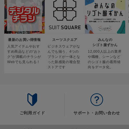
最新のお買い得情報
スーツスクエア
みんなの
シゴト服ずかん
人気アイテムやおす
ビジネスウェアがな
すめ商品などの“おト
んでも揃う、4つの
12,000人以上の業界
ク“が満載のチラシが
ブランドが一体とな
や職種、シーンなど
Webでも見られる！
った新感覚の複合型
のシゴト服の着用傾
ストアです
向をデータ化。
ご利用ガイド
サポート・お問い合わせ