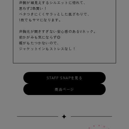
💭腕が細見えするシルエットに惚れて、
思わず2色買い！
ベタつきにくくサラッとした肌ざわりで、
1枚でもサマになります。
💭胸元が開きすぎない安心感のあるVネック。
前かがみも気にならず◎
裾がもたつかないので、
ジャケットインもストレスなし！
STAFF SNAPを見る
商品ページ
✦