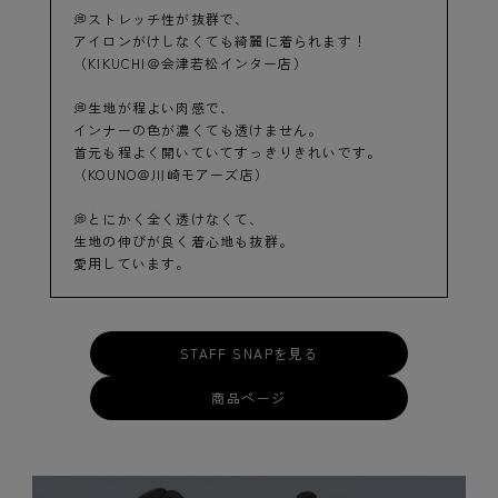
💭ストレッチ性が抜群で、
アイロンがけしなくても綺麗に着られます！
（KIKUCHI＠会津若松インター店）
💭生地が程よい肉感で、
インナーの色が濃くても透けません。
首元も程よく開いていてすっきりきれいです。
（KOUNO＠川崎モアーズ店）
💭とにかく全く透けなくて、
生地の伸びが良く着心地も抜群。
愛用しています。
STAFF SNAPを見る
商品ページ