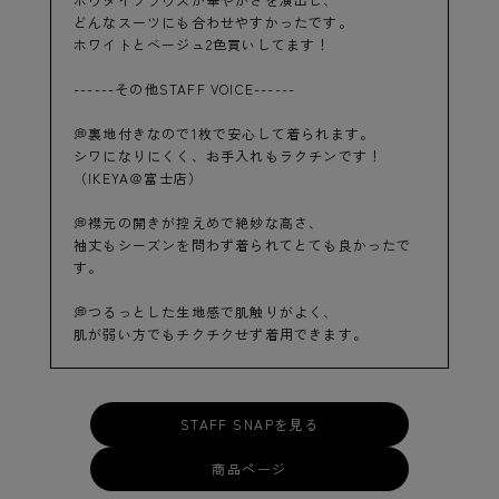
ボウタイブラウスが華やかさを演出し、
どんなスーツにも合わせやすかったです。
ホワイトとベージュ2色買いしてます！
------その他STAFF VOICE------
💭裏地付きなので1枚で安心して着られます。
シワになりにくく、お手入れもラクチンです！
（IKEYA＠富士店）
💭襟元の開きが控えめで絶妙な高さ、
袖丈もシーズンを問わず着られてとても良かったで
す。
💭つるっとした生地感で肌触りがよく、
肌が弱い方でもチクチクせず着用できます。
STAFF SNAPを見る
商品ページ