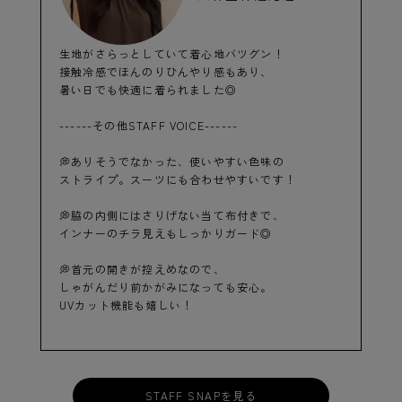
生地がさらっとしていて着心地バツグン！
接触冷感でほんのりひんやり感もあり、
暑い日でも快適に着られました◎
------その他STAFF VOICE------
💭ありそうでなかった、使いやすい色味の
ストライプ。スーツにも合わせやすいです！
💭脇の内側にはさりげない当て布付きで、
インナーのチラ見えもしっかりガード◎
💭首元の開きが控えめなので、
しゃがんだり前かがみになっても安心。
UVカット機能も嬉しい！
STAFF SNAPを見る