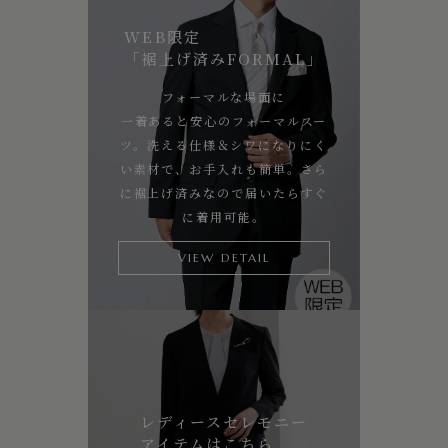
WEB限定
「裾上げ済みFORMAL」
フォーマルな場面に
一着あると安心のフォーマルスー
ツ。洗える仕様＆シワになりにく
い素材で、お手入れも簡単。さら
に裾上げ済みなので届いたらすぐ
に着用可能。
VIEW DETAIL
レディースセレモニー
アイテムはこちら