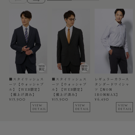
■スタイリッシュス
■スタイリッシュス
レギュラーカラース
ーツ【ウォッシャブ
ーツ【ウォッシャブ
タンダードワイシャ
ル】【WEB限定】
ル】【WEB限定】
ツ【NON
【裾上げ済み】
【裾上げ済み】
IRONMAX】
¥
15,900
¥
15,900
¥
6,490
VIEW
VIEW
VIEW
DETAIL
DETAIL
DETAIL