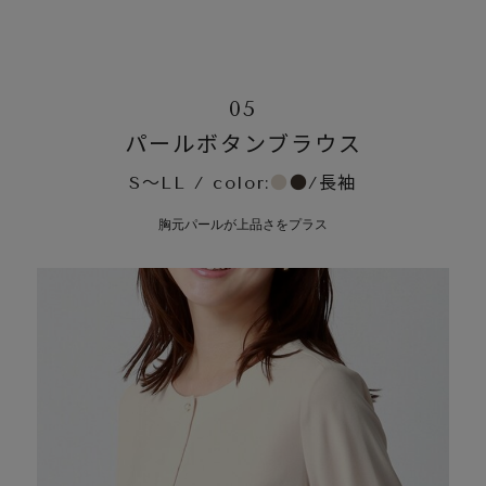
05
パールボタンブラウス
S～LL / color:
●
●
/長袖
胸元パールが上品さをプラス