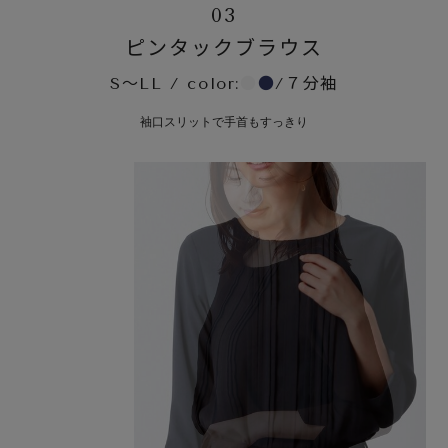
03
ピンタックブラウス
S～LL / color:
●
●
/７分袖
袖口スリットで手首もすっきり