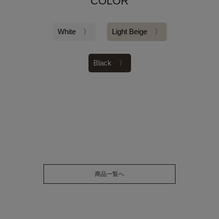
COLOR
White 〉
Light Beige 〉
Black 〉
商品一覧へ