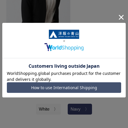
COLOR
White 〉
Navy 〉