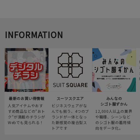
INFORMATION
最新のお買い得情報
スーツスクエア
みんなの
シゴト服ずかん
人気アイテムやおす
ビジネスウェアがな
すめ商品などの“おト
んでも揃う、4つのブ
12,000人以上の業界
ク“が満載のチラシが
ランドが一体となっ
や職種、シーンなど
Webでも見られる！
た新感覚の複合型ス
のシゴト服の着用傾
トアです
向をデータ化。