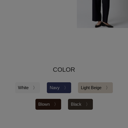
COLOR
White 〉
Navy 〉
Light Beige 〉
Blown 〉
Black 〉