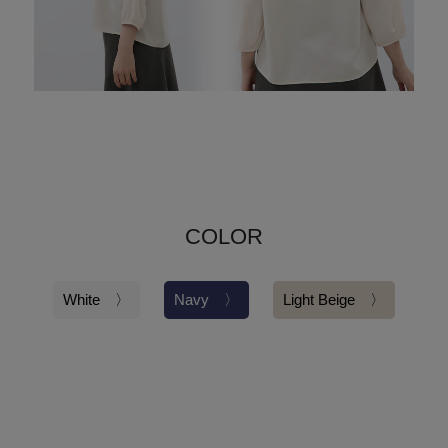
COLOR
White 〉
Navy 〉
Light Beige 〉